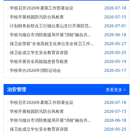
学校召开2026年暑期工作部署会议
2026-07-18
学校组织开展2025年冬季火灾疏散逃生暨最小应急
学校开展校园防汛防台风检查
2026-07-15
处置单元演练活动
计划财务处联合工行烟台莱山支行开展防范非
2026-07-01
2025年11月是全国第34个“全国消防宣传月”，今年的主
题：“全民消防、生命至上—安全用火用电...
法金融宣传教育活动
学校与烟台市消防救援局开展“消校”融合共建
2026-06-18
2025-12-16
活动
保卫处荣获“全省高校文化单位安全保卫工作成
2026-05-27
学校开展“全民国家安全教育日” 主题宣传教育活动
绩突出保卫组织”称号
保卫处成立学生安全教育宣讲团
2026-05-25
4月15日，在第十个“全民国家安全教育日”到来之际，学校开
学校开展安全风险隐患督导检查
2026-05-19
展“全民国家安全教育 走深走实十周年...
学校举办2026年消防运动会
2026-05-17
2025-04-16
学校举办国家安全教育专题讲座
治安管理
查看更多
>
为深入贯彻落实习近平总书记关于总体国家安全观的重要论
述，切实增强我校师生国家安全意识，在第十个...
学校召开2026年暑期工作部署会议
2026-07-18
2025-04-14
学校开展校园防汛防台风检查
2026-07-15
2025年度安全大讲堂开讲
学校与烟台市消防救援局开展“消校”融合共...
2026-06-18
3月8日，保卫处在荣祥楼报告厅举办2025年度“安全大讲
保卫处成立学生安全教育宣讲团
2026-05-25
堂”首场安全知识讲座——反电诈专场讲座...