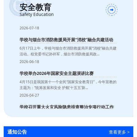
安全教育
学校召开2026年暑期工作部署会议
7月17日，学校召开部门、单位、学院负责人专题会议，部
Safety Education
署假期工作。党委书记孙祥军主持会议并讲话...
2026-07-18
学校与烟台市消防救援局开展“消校”融合共建活动
6月17日上午，学校与烟台市消防救援局开展“消校”融合共建
活动。校党委书记孙祥军，烟台市消防救援局政...
2026-06-18
学校举办2026年国家安全主题演讲比赛
4月15日是我国第十一个全民“国家安全教育日”，今年宣教的
主题为：“统筹发展和安全 护航‘十五五’新...
2026-04-27
学校召开重大火灾风险隐患排查整治专项行动工作
推进会
1月7日下午，学校召开重大火灾风险隐患排查整治专项行动
工作推进会，党委委员、副院长王术光主持会议并讲...
通知公告
查看更多
>
2026-01-13