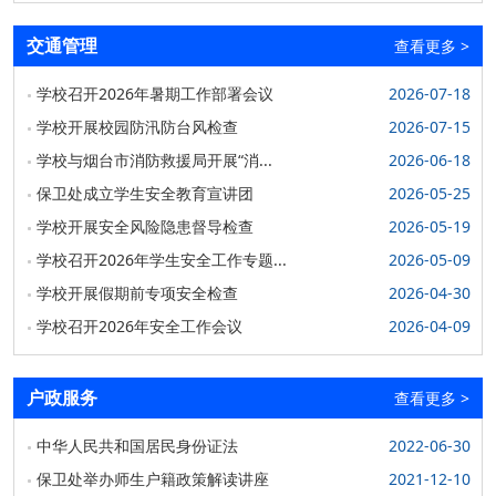
活动。校党委书记孙祥军，烟台市消防救援局政...
2026-06-18
交通管理
查看更多
>
学校举办2026年国家安全主题演讲比赛
学校召开2026年暑期工作部署会议
2026-07-18
4月15日是我国第十一个全民“国家安全教育日”，今年宣教的
学校开展校园防汛防台风检查
2026-07-15
主题为：“统筹发展和安全 护航‘十五五’新...
2026-04-27
学校与烟台市消防救援局开展“消...
2026-06-18
保卫处成立学生安全教育宣讲团
2026-05-25
学校召开重大火灾风险隐患排查整治专项行动工作
推进会
学校开展安全风险隐患督导检查
2026-05-19
1月7日下午，学校召开重大火灾风险隐患排查整治专项行动
学校召开2026年学生安全工作专题...
2026-05-09
工作推进会，党委委员、副院长王术光主持会议并讲...
学校开展假期前专项安全检查
2026-04-30
2026-01-13
学校召开2026年安全工作会议
2026-04-09
学校组织开展2025年冬季火灾疏散逃生暨最小应急
处置单元演练活动
户政服务
查看更多
>
2025年11月是全国第34个“全国消防宣传月”，今年的主
题：“全民消防、生命至上—安全用火用电...
中华人民共和国居民身份证法
2022-06-30
2025-12-16
保卫处举办师生户籍政策解读讲座
2021-12-10
学校开展“全民国家安全教育日” 主题宣传教育活动