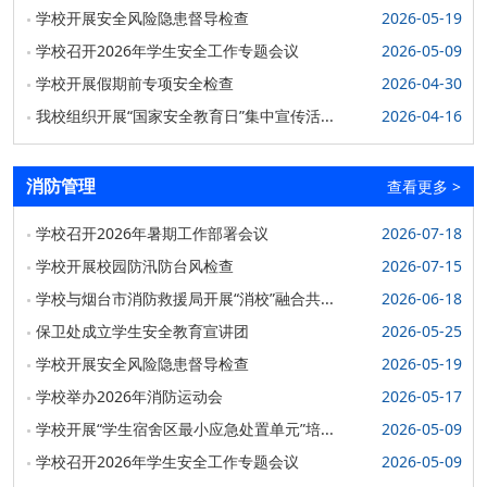
2025-03-11
学校开展安全风险隐患督导检查
2026-05-19
学校召开2026年学生安全工作专题会议
2026-05-09
“文明交通 携手共创”122“全国交通安全日”主题宣传
暨文明交通高校行活动启动仪式在我校举行
学校开展假期前专项安全检查
2026-04-30
12月1日上午，由中共烟台市委宣传部、共青团烟台市委、
我校组织开展“国家安全教育日”集中宣传活...
2026-04-16
烟台市公安局、烟台市融媒体中心共同举办的“文明...
2024-12-04
消防管理
查看更多
>
校园冬季安全防范倡议书
学校召开2026年暑期工作部署会议
亲爱的同学们：大家好！冬季来临，气温骤降，校园内的环
2026-07-18
境也有了变化，美丽的湖面开始封冻，个别地方路面有...
学校开展校园防汛防台风检查
2026-07-15
2024-12-02
学校与烟台市消防救援局开展“消校”融合共...
2026-06-18
学校召开2026年暑期工作部署会议
保卫处成立学生安全教育宣讲团
2026-05-25
7月17日，学校召开部门、单位、学院负责人专题会议，部
学校开展安全风险隐患督导检查
2026-05-19
署假期工作。党委书记孙祥军主持会议并讲话...
学校举办2026年消防运动会
2026-05-17
2026-07-18
学校开展“学生宿舍区最小应急处置单元”培...
2026-05-09
学校与烟台市消防救援局开展“消校”融合共建活动
学校召开2026年学生安全工作专题会议
2026-05-09
6月17日上午，学校与烟台市消防救援局开展“消校”融合共建