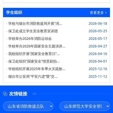
4月15日，在第十个“全民国家安全教育日”到来之际，学校开
学生组织
展“全民国家安全教育 走深走实十周年...
查看更多
>
2025-04-16
学校与烟台市消防救援局开展“消...
2026-06-18
学校举办国家安全教育专题讲座
保卫处成立学生安全教育宣讲团
2026-05-25
为深入贯彻落实习近平总书记关于总体国家安全观的重要论
学校举办2026年消防运动会
2026-05-17
述，切实增强我校师生国家安全意识，在第十个...
学校举办2026年国家安全主题演讲...
2025-04-14
2026-04-27
我校组织开展“国家安全教育日”...
2026-04-16
2025年度安全大讲堂开讲
保卫处组织“国家安全”情景剧拍...
2026-04-01
3月8日，保卫处在荣祥楼报告厅举办2025年度“安全大讲
堂”首场安全知识讲座——反电诈专场讲座...
学校组织开展2025年冬季火灾疏散...
2025-12-16
2025-03-11
烟台市公安局“平安六进”暨“交...
2025-11-12
“文明交通 携手共创”122“全国交通安全日”主题宣传
暨文明交通高校行活动启动仪式在我校举行
友情链接
12月1日上午，由中共烟台市委宣传部、共青团烟台市委、
烟台市公安局、烟台市融媒体中心共同举办的“文明...
2024-12-04